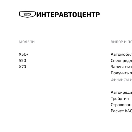
ИНТЕРАВТОЦЕНТР
МОДЕЛИ
ВЫБОР И П
X50+
Автомобил
S50
Спецпредл
X70
Записаться
Получить 
ФИНАНСЫ И
Автокреди
Трейд-ин
Страхован
Расчет КА