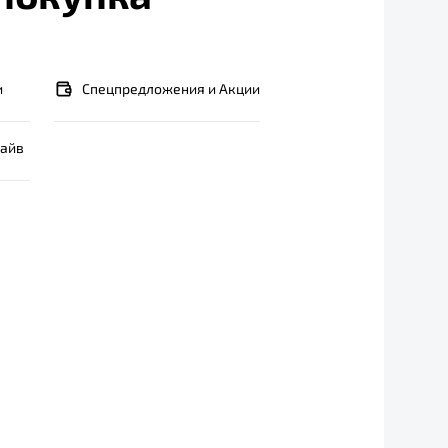
и
Спецпредложения и Акции
райв