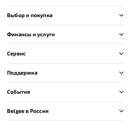
X50+
Выбор и покупка
S50
Автомобили в наличии
X70
Финансы и услуги
Спецпредложения и Акции
Автокредит
Записаться на тест-драйв
Сервис
Трейд-ин
Получить предложение
Записаться на сервис
Страхование
Поддержка
Руководство по эксплуатации
Расчет КАСКО
Гарантия Belgee
Техническое обслуживание
События
Клиентская поддержка
Калькулятор ТО
Новости
Помощь на дорогах
Belgee в России
Контакты
Belgee Линк
О бренде
Belgee Клуб