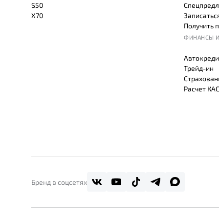
S50
Спецпредл
X70
Записаться
Получить 
ФИНАНСЫ И
Автокреди
Трейд-ин
Страхован
Расчет КА
Бренд в соцсетях