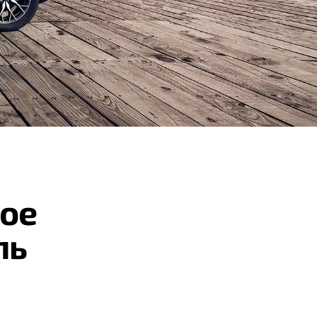
ое
ль